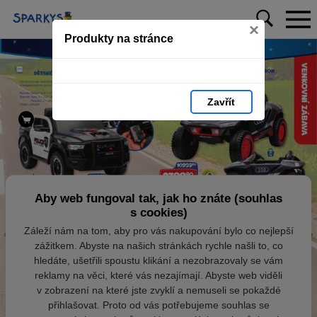
×
Produkty na stránce
Zavřít
Aby web fungoval tak, jak ho znáte (souhlas
s cookies)
Záleží nám na tom, aby pro vás nakupování bylo co nejlepší
zážitkem. Abyste na našich stránkách rychle našli to, co
hledáte, ušetřili spoustu klikání a nezobrazovaly se vám
reklamy na věci, které vás nezajímají. Abyste web viděli
v zobrazení na které jste zvyklí a nemuseli se pokaždé
přihlašovat. Proto od vás potřebujeme souhlas se