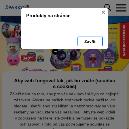
×
Produkty na stránce
Zavřít
Aby web fungoval tak, jak ho znáte (souhlas
s cookies)
Záleží nám na tom, aby pro vás nakupování bylo co nejlepší
zážitkem. Abyste na našich stránkách rychle našli to, co
hledáte, ušetřili spoustu klikání a nezobrazovaly se vám
reklamy na věci, které vás nezajímají. Abyste web viděli
v zobrazení na které jste zvyklí a nemuseli se pokaždé
přihlašovat. Proto od vás potřebujeme souhlas se