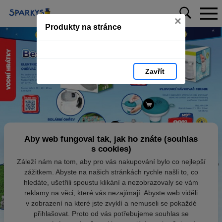
×
Produkty na stránce
Zavřít
Aby web fungoval tak, jak ho znáte (souhlas
s cookies)
Záleží nám na tom, aby pro vás nakupování bylo co nejlepší
zážitkem. Abyste na našich stránkách rychle našli to, co
hledáte, ušetřili spoustu klikání a nezobrazovaly se vám
reklamy na věci, které vás nezajímají. Abyste web viděli
v zobrazení na které jste zvyklí a nemuseli se pokaždé
přihlašovat. Proto od vás potřebujeme souhlas se